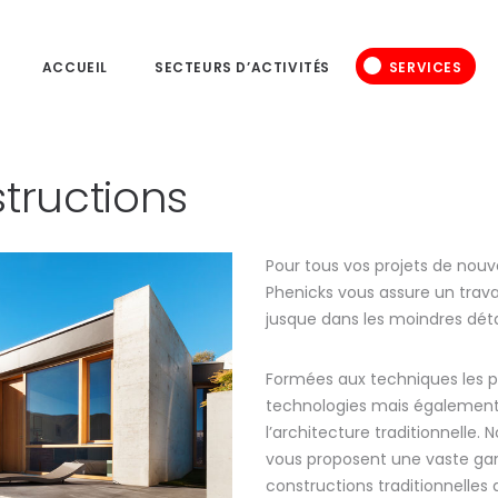
ACCUEIL
ACCUEIL
SECTEURS D’ACTIVITÉS
SERVICES
SECTEURS
D’ACTIVITÉS
tructions
SERVICES
PROJETS
Pour tous vos projets de nouve
Phenicks vous assure un travai
jusque dans les moindres déta
QUI SOMMES-NOUS
Formées aux techniques les p
JOBS
technologies mais également s
l’architecture traditionnelle.
CONTACTS
vous proposent une vaste gam
constructions traditionnelles 